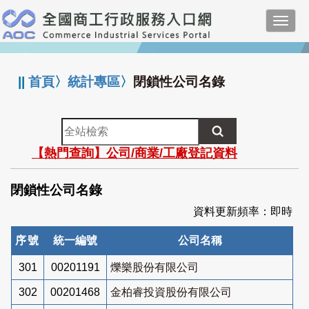
跳
Toggl
到
navig
主
:::
要
內
||
首頁
〉
統計專區
〉
閉鎖性公司名錄
容
全
站
【熱門查詢】公司/商業/工廠登記資料
檢
索
閉鎖性公司名錄
資料更新頻率：即時
序號
統一編號
公司名稱
301
00201191
爍樂股份有限公司
302
00201468
金柏睿投資股份有限公司