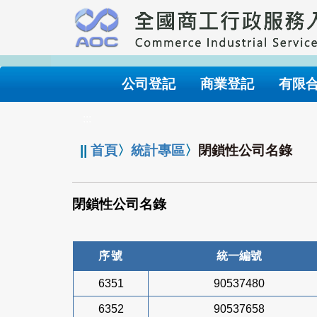
跳
到
主
要
內
公司登記
商業登記
有限
容
:::
||
首頁
〉
統計專區
〉
閉鎖性公司名錄
閉鎖性公司名錄
序號
統一編號
6351
90537480
6352
90537658