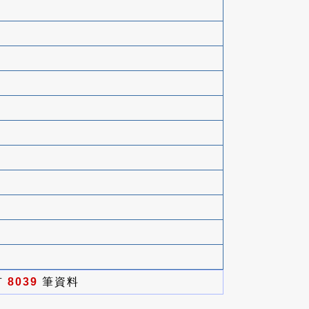
有
8039
筆資料