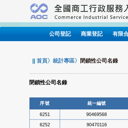
跳
到
主
要
內
公司登記
商業登記
有限
容
:::
||
首頁
〉
統計專區
〉
閉鎖性公司名錄
閉鎖性公司名錄
序號
統一編號
6251
90469568
6252
90470116