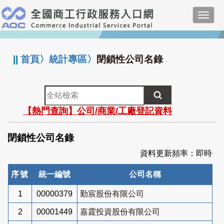
跳
Toggl
到
navig
主
:::
要
內
||
首頁
〉
統計專區
〉
閉鎖性公司名錄
容
全
站
【熱門查詢】公司/商業/工廠登記資料
檢
索
閉鎖性公司名錄
資料更新頻率：即時
序號
統一編號
公司名稱
1
00000379
勤宸股份有限公司
2
00001449
嘉霆投資股份有限公司