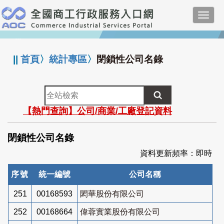
跳
Toggl
到
navig
主
:::
要
內
||
首頁
〉
統計專區
〉
閉鎖性公司名錄
容
全
站
【熱門查詢】公司/商業/工廠登記資料
檢
索
閉鎖性公司名錄
資料更新頻率：即時
序號
統一編號
公司名稱
251
00168593
閎華股份有限公司
252
00168664
偉蓉實業股份有限公司