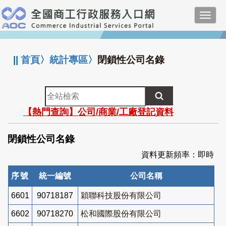
跳
Toggl
到
navig
主
:::
要
內
||
首頁
〉
統計專區
〉
閉鎖性公司名錄
容
全
站
【熱門查詢】公司/商業/工廠登記資料
檢
索
閉鎖性公司名錄
資料更新頻率：即時
序號
統一編號
公司名稱
6601
90718187
穎聯科技股份有限公司
6602
90718270
松和國際股份有限公司