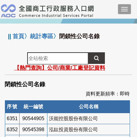
跳
Toggl
到
navig
主
:::
要
內
||
首頁
〉
統計專區
〉
閉鎖性公司名錄
容
全
站
【熱門查詢】公司/商業/工廠登記資料
檢
索
閉鎖性公司名錄
資料更新頻率：即時
序號
統一編號
公司名稱
6351
90544905
沃能控股股份有限公司
6352
90545398
泓鈦投資股份有限公司