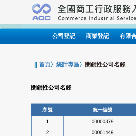
跳
到
主
要
內
公司登記
商業登記
有限
容
:::
||
首頁
〉
統計專區
〉
閉鎖性公司名錄
閉鎖性公司名錄
序號
統一編號
1
00000379
2
00001449