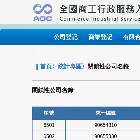
跳
到
主
要
內
公司登記
商業登記
有限
容
:::
||
首頁
〉
統計專區
〉
閉鎖性公司名錄
閉鎖性公司名錄
序號
統一編號
6501
90654310
6502
90655330