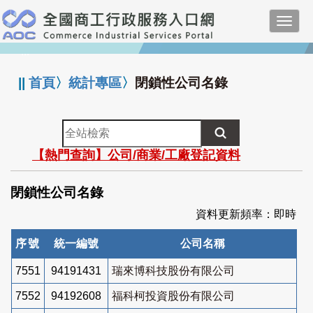
跳
Toggl
到
navig
主
:::
要
內
||
首頁
〉
統計專區
〉
閉鎖性公司名錄
容
全
站
【熱門查詢】公司/商業/工廠登記資料
檢
索
閉鎖性公司名錄
資料更新頻率：即時
序號
統一編號
公司名稱
7551
94191431
瑞來博科技股份有限公司
7552
94192608
福科柯投資股份有限公司