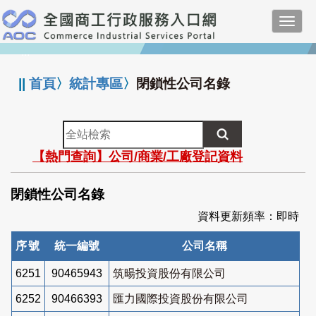
跳
Toggl
到
navig
主
:::
要
內
||
首頁
〉
統計專區
〉
閉鎖性公司名錄
容
全
站
【熱門查詢】公司/商業/工廠登記資料
檢
索
閉鎖性公司名錄
資料更新頻率：即時
序號
統一編號
公司名稱
6251
90465943
筑暘投資股份有限公司
6252
90466393
匯力國際投資股份有限公司