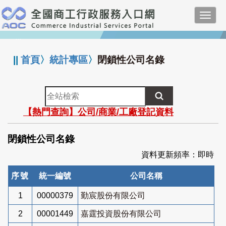
跳
Toggl
到
navig
主
:::
要
內
||
首頁
〉
統計專區
〉
閉鎖性公司名錄
容
全
站
【熱門查詢】公司/商業/工廠登記資料
檢
索
閉鎖性公司名錄
資料更新頻率：即時
序號
統一編號
公司名稱
1
00000379
勤宸股份有限公司
2
00001449
嘉霆投資股份有限公司