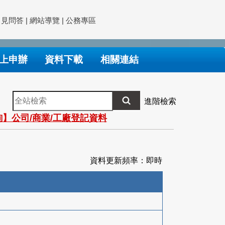
常見問答
|
網站導覽
|
公務專區
上申辦
資料下載
相關連結
全
進階檢索
站
】公司/商業/工廠登記資料
檢
索
資料更新頻率：即時