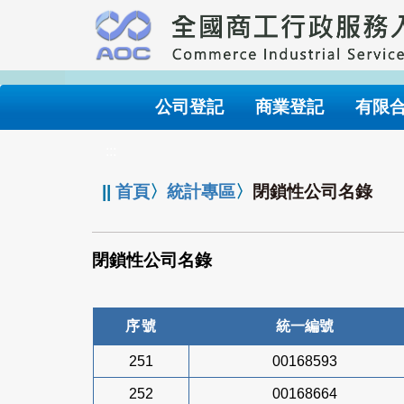
跳
到
主
要
內
公司登記
商業登記
有限
容
:::
||
首頁
〉
統計專區
〉
閉鎖性公司名錄
閉鎖性公司名錄
序號
統一編號
251
00168593
252
00168664