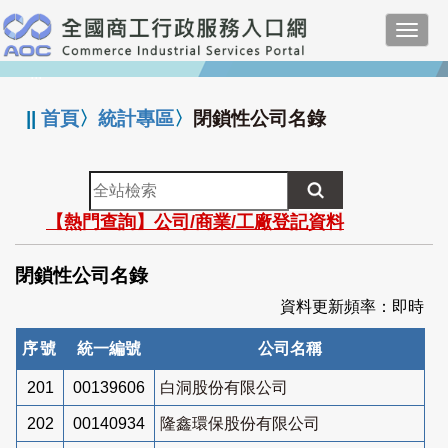
跳
Toggl
到
navig
主
:::
要
內
||
首頁
〉
統計專區
〉
閉鎖性公司名錄
容
全
站
【熱門查詢】公司/商業/工廠登記資料
檢
索
閉鎖性公司名錄
資料更新頻率：即時
序號
統一編號
公司名稱
201
00139606
白洞股份有限公司
202
00140934
隆鑫環保股份有限公司