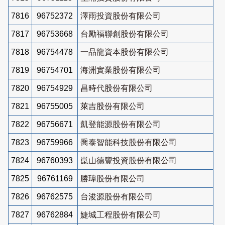
7816
96752372
澤雨投資股份有限公司
7817
96753668
台勵福聯創股份有限公司
7818
96754478
一品龍資本股份有限公司
7819
96754701
海洲實業股份有限公司
7820
96754929
昌時代股份有限公司
7821
96755005
萊吉股份有限公司
7822
96756671
凱登能源股份有限公司
7823
96759966
喬泰智能科技股份有限公司
7824
96760393
崑山德豐投資股份有限公司
7825
96761169
勝瑋股份有限公司
7826
96762575
台浚源股份有限公司
7827
96762884
婕城工程股份有限公司