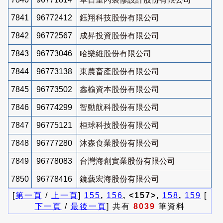
7841
96772412
鈺翔科技股份有限公司
7842
96772567
成昇投資股份有限公司
7843
96773046
哈樂維股份有限公司
7844
96773138
東農畜產股份有限公司
7845
96773502
鑫榆資本股份有限公司
7846
96774299
智動航科股份有限公司
7847
96775121
桓球科技股份有限公司
7848
96777280
沐森食業股份有限公司
7849
96778083
台灣海創實業股份有限公司
7850
96778416
鏡藝宏海股份有限公司
[
第一頁
/
上一頁
]
155
,
156
, <157>,
158
,
159
[
下一頁
/
最後一頁
] 共有
8039
筆資料