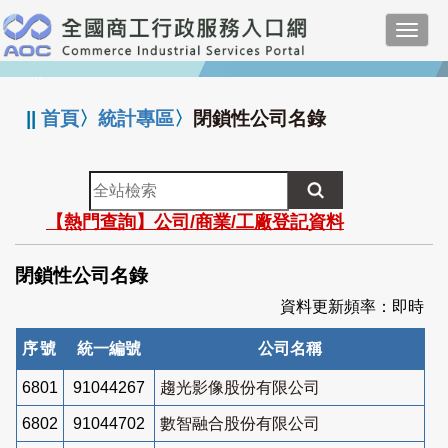
跳
Toggl
到
navig
主
:::
要
內
||
首頁
〉
統計專區
〉
閉鎖性公司名錄
容
全
站
【熱門查詢】公司/商業/工廠登記資料
檢
索
閉鎖性公司名錄
資料更新頻率：即時
序號
統一編號
公司名稱
6801
91044267
趨光影像股份有限公司
6802
91044702
數智融合股份有限公司