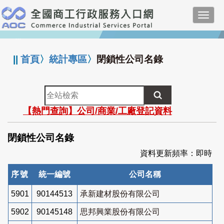
跳
Toggl
到
navig
主
:::
要
內
||
首頁
〉
統計專區
〉
閉鎖性公司名錄
容
全
站
【熱門查詢】公司/商業/工廠登記資料
檢
索
閉鎖性公司名錄
資料更新頻率：即時
序號
統一編號
公司名稱
5901
90144513
承新建材股份有限公司
5902
90145148
思邦興業股份有限公司