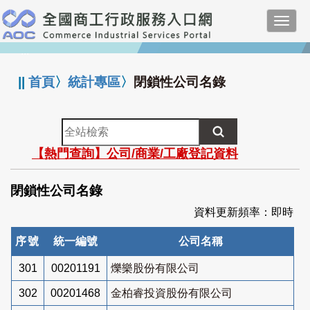
跳
Toggl
到
navig
主
:::
要
內
||
首頁
〉
統計專區
〉
閉鎖性公司名錄
容
全
站
【熱門查詢】公司/商業/工廠登記資料
檢
索
閉鎖性公司名錄
資料更新頻率：即時
序號
統一編號
公司名稱
301
00201191
爍樂股份有限公司
302
00201468
金柏睿投資股份有限公司