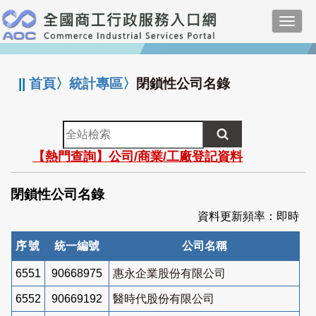
跳
Toggl
到
navig
主
:::
要
內
||
首頁
〉
統計專區
〉
閉鎖性公司名錄
容
全
站
【熱門查詢】公司/商業/工廠登記資料
檢
索
閉鎖性公司名錄
資料更新頻率：即時
序號
統一編號
公司名稱
6551
90668975
惠永企業股份有限公司
6552
90669192
醫時代股份有限公司