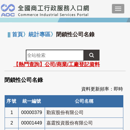
跳
Toggl
到
navig
主
:::
要
內
||
首頁
〉
統計專區
〉
閉鎖性公司名錄
容
全
站
【熱門查詢】公司/商業/工廠登記資料
檢
索
閉鎖性公司名錄
資料更新頻率：即時
序號
統一編號
公司名稱
1
00000379
勤宸股份有限公司
2
00001449
嘉霆投資股份有限公司