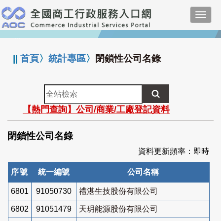
跳
Toggl
到
navig
主
:::
要
內
||
首頁
〉
統計專區
〉
閉鎖性公司名錄
容
全
站
【熱門查詢】公司/商業/工廠登記資料
檢
索
閉鎖性公司名錄
資料更新頻率：即時
序號
統一編號
公司名稱
6801
91050730
禮湛生技股份有限公司
6802
91051479
天玥能源股份有限公司