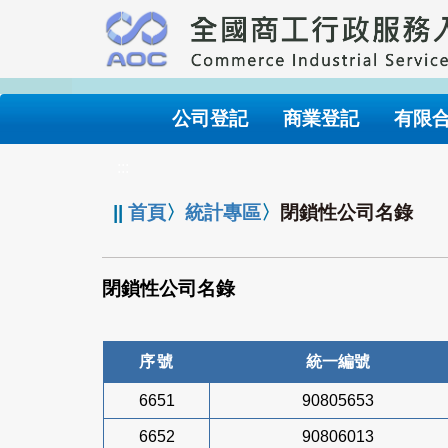
跳
到
主
要
內
公司登記
商業登記
有限
容
:::
||
首頁
〉
統計專區
〉
閉鎖性公司名錄
閉鎖性公司名錄
序號
統一編號
6651
90805653
6652
90806013