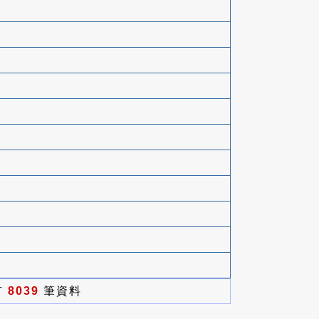
有
8039
筆資料