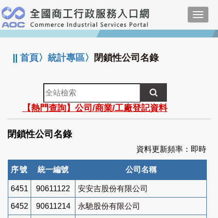
跳
Toggl
到
navig
主
:::
要
內
||
首頁
〉
統計專區
〉
閉鎖性公司名錄
容
全
站
【熱門查詢】公司/商業/工廠登記資料
檢
索
閉鎖性公司名錄
資料更新頻率：即時
序號
統一編號
公司名稱
6451
90611122
安安吉股份有限公司
6452
90611214
永馳股份有限公司