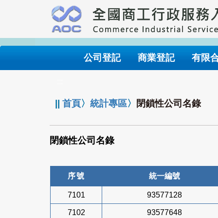
跳
到
主
要
內
公司登記
商業登記
有限
容
:::
||
首頁
〉
統計專區
〉
閉鎖性公司名錄
閉鎖性公司名錄
序號
統一編號
7101
93577128
7102
93577648