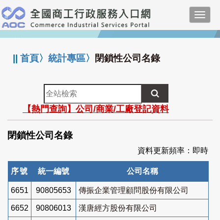
跳
Toggl
到
navig
主
:::
要
內
||
首頁
〉
統計專區
〉
閉鎖性公司名錄
容
全
站
【熱門查詢】公司/商業/工廠登記資料
檢
索
閉鎖性公司名錄
資料更新頻率：即時
序號
統一編號
公司名稱
6651
90805653
傳振企業管理顧問股份有限公司
6652
90806013
漢唐經方股份有限公司