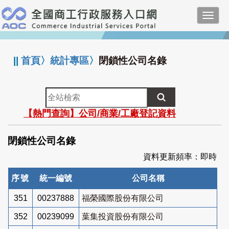
跳
Toggl
到
navig
主
:::
要
內
||
首頁
〉
統計專區
〉
閉鎖性公司名錄
容
全
站
【熱門查詢】公司/商業/工廠登記資料
檢
索
閉鎖性公司名錄
資料更新頻率：即時
序號
統一編號
公司名稱
351
00237888
福榮國際股份有限公司
352
00239099
葉集投資股份有限公司