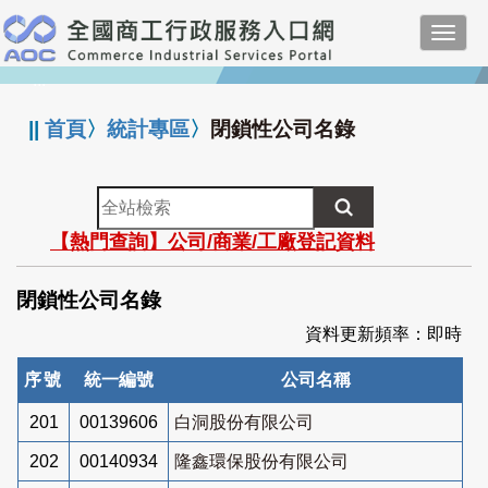
跳
Toggl
到
navig
主
:::
要
內
||
首頁
〉
統計專區
〉
閉鎖性公司名錄
容
全
站
【熱門查詢】公司/商業/工廠登記資料
檢
索
閉鎖性公司名錄
資料更新頻率：即時
序號
統一編號
公司名稱
201
00139606
白洞股份有限公司
202
00140934
隆鑫環保股份有限公司