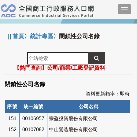
跳
Toggl
到
navig
主
:::
要
內
||
首頁
〉
統計專區
〉
閉鎖性公司名錄
容
全
站
【熱門查詢】公司/商業/工廠登記資料
檢
索
閉鎖性公司名錄
資料更新頻率：即時
序號
統一編號
公司名稱
151
00106957
宗盈投資股份有限公司
152
00107082
中山營造股份有限公司