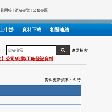
常見問答
|
網站導覽
|
公務專區
上申辦
資料下載
相關連結
全
進階檢索
站
】公司/商業/工廠登記資料
檢
索
資料更新頻率：即時