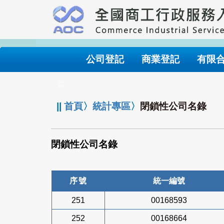
跳
到
主
要
內
公司登記
商業登記
有限
容
:::
||
首頁
〉
統計專區
〉
閉鎖性公司名錄
閉鎖性公司名錄
序號
統一編號
251
00168593
252
00168664