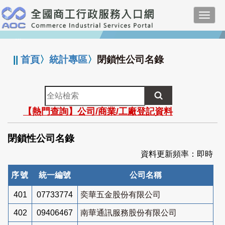
跳
Toggl
到
navig
主
:::
要
內
||
首頁
〉
統計專區
〉
閉鎖性公司名錄
容
全
站
【熱門查詢】公司/商業/工廠登記資料
檢
索
閉鎖性公司名錄
資料更新頻率：即時
序號
統一編號
公司名稱
401
07733774
奕華五金股份有限公司
402
09406467
南華通訊服務股份有限公司