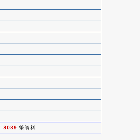
有
8039
筆資料