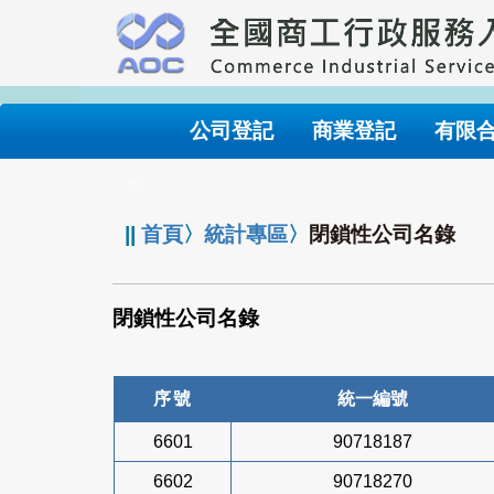
跳
到
主
要
內
公司登記
商業登記
有限
容
:::
||
首頁
〉
統計專區
〉
閉鎖性公司名錄
閉鎖性公司名錄
序號
統一編號
6601
90718187
6602
90718270