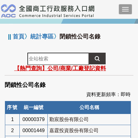
跳
Toggl
到
navig
主
:::
要
內
||
首頁
〉
統計專區
〉
閉鎖性公司名錄
容
全
站
【熱門查詢】公司/商業/工廠登記資料
檢
索
閉鎖性公司名錄
資料更新頻率：即時
序號
統一編號
公司名稱
1
00000379
勤宸股份有限公司
2
00001449
嘉霆投資股份有限公司