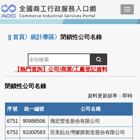
跳
Toggl
到
navig
主
:::
要
內
||
首頁
〉
統計專區
〉
閉鎖性公司名錄
容
全
站
【熱門查詢】公司/商業/工廠登記資料
檢
索
閉鎖性公司名錄
資料更新頻率：即時
序號
統一編號
公司名稱
6751
90988506
飛宏營造股份有限公司
6752
91000583
百美貼台灣膠膜製造股份有限公司