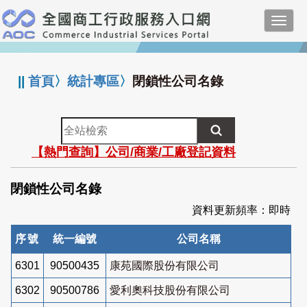
跳
Toggl
到
navig
主
:::
要
內
||
首頁
〉
統計專區
〉
閉鎖性公司名錄
容
全
站
【熱門查詢】公司/商業/工廠登記資料
檢
索
閉鎖性公司名錄
資料更新頻率：即時
序號
統一編號
公司名稱
6301
90500435
康苑國際股份有限公司
6302
90500786
愛利奧科技股份有限公司