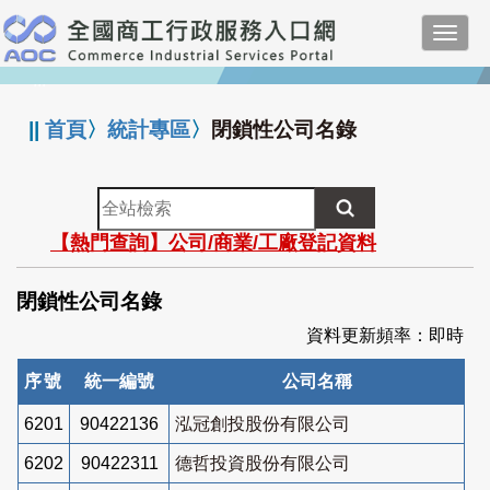
跳
Toggl
到
navig
主
:::
要
內
||
首頁
〉
統計專區
〉
閉鎖性公司名錄
容
全
站
【熱門查詢】公司/商業/工廠登記資料
檢
索
閉鎖性公司名錄
資料更新頻率：即時
序號
統一編號
公司名稱
6201
90422136
泓冠創投股份有限公司
6202
90422311
德哲投資股份有限公司