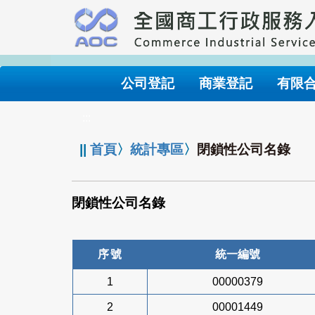
跳
到
主
要
內
公司登記
商業登記
有限
容
:::
||
首頁
〉
統計專區
〉
閉鎖性公司名錄
閉鎖性公司名錄
序號
統一編號
1
00000379
2
00001449