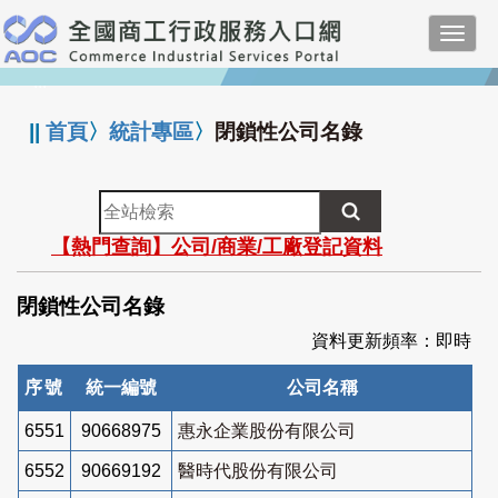
跳
Toggl
到
navig
主
:::
要
內
||
首頁
〉
統計專區
〉
閉鎖性公司名錄
容
全
站
【熱門查詢】公司/商業/工廠登記資料
檢
索
閉鎖性公司名錄
資料更新頻率：即時
序號
統一編號
公司名稱
6551
90668975
惠永企業股份有限公司
6552
90669192
醫時代股份有限公司