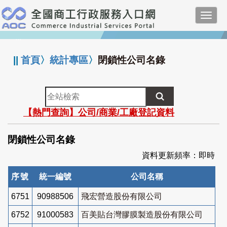
跳
Toggl
到
navig
主
:::
要
內
||
首頁
〉
統計專區
〉
閉鎖性公司名錄
容
全
站
【熱門查詢】公司/商業/工廠登記資料
檢
索
閉鎖性公司名錄
資料更新頻率：即時
序號
統一編號
公司名稱
6751
90988506
飛宏營造股份有限公司
6752
91000583
百美貼台灣膠膜製造股份有限公司