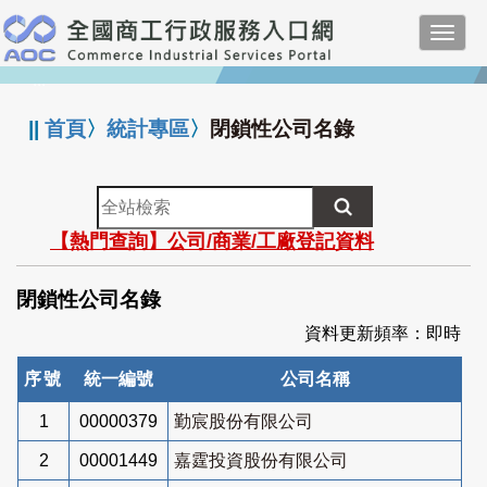
跳
Toggl
到
navig
主
:::
要
內
||
首頁
〉
統計專區
〉
閉鎖性公司名錄
容
全
站
【熱門查詢】公司/商業/工廠登記資料
檢
索
閉鎖性公司名錄
資料更新頻率：即時
序號
統一編號
公司名稱
1
00000379
勤宸股份有限公司
2
00001449
嘉霆投資股份有限公司