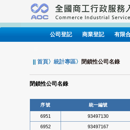
跳
到
主
要
內
公司登記
商業登記
有限
容
:::
||
首頁
〉
統計專區
〉
閉鎖性公司名錄
閉鎖性公司名錄
序號
統一編號
6951
93497130
6952
93497167