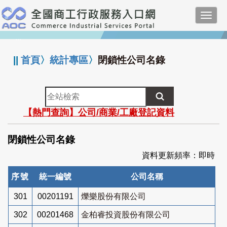
跳
Toggl
到
navig
主
:::
要
內
||
首頁
〉
統計專區
〉
閉鎖性公司名錄
容
全
站
【熱門查詢】公司/商業/工廠登記資料
檢
索
閉鎖性公司名錄
資料更新頻率：即時
序號
統一編號
公司名稱
301
00201191
爍樂股份有限公司
302
00201468
金柏睿投資股份有限公司