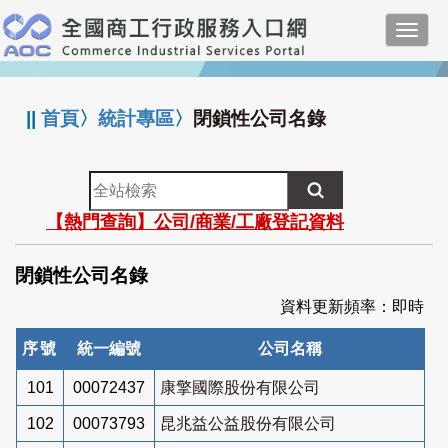
跳
Toggl
到
navig
主
:::
要
內
||
首頁
〉
統計專區
〉
閉鎖性公司名錄
容
全
站
【熱門查詢】公司/商業/工廠登記資料
檢
索
閉鎖性公司名錄
資料更新頻率：即時
序號
統一編號
公司名稱
101
00072437
康擎國際股份有限公司
102
00073793
昆兆益公益股份有限公司