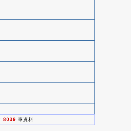
有
8039
筆資料