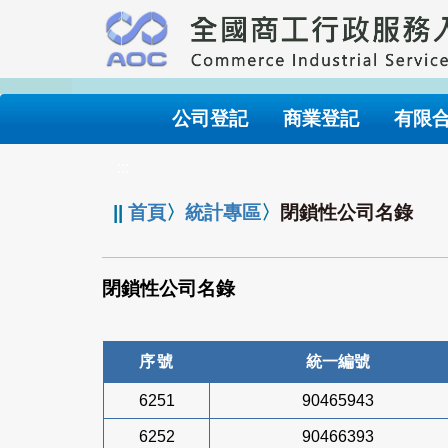
跳
到
主
要
內
公司登記
商業登記
有限
容
:::
||
首頁
〉
統計專區
〉
閉鎖性公司名錄
閉鎖性公司名錄
序號
統一編號
6251
90465943
6252
90466393