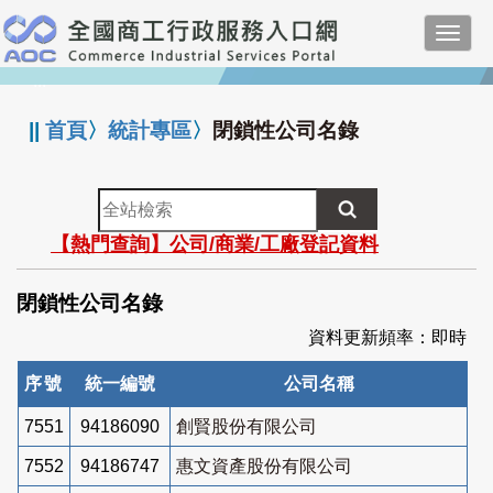
跳
Toggl
到
navig
主
:::
要
內
||
首頁
〉
統計專區
〉
閉鎖性公司名錄
容
全
站
【熱門查詢】公司/商業/工廠登記資料
檢
索
閉鎖性公司名錄
資料更新頻率：即時
序號
統一編號
公司名稱
7551
94186090
創賢股份有限公司
7552
94186747
惠文資產股份有限公司