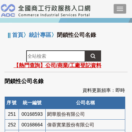
跳
Toggl
到
navig
主
:::
要
內
||
首頁
〉
統計專區
〉
閉鎖性公司名錄
容
全
站
【熱門查詢】公司/商業/工廠登記資料
檢
索
閉鎖性公司名錄
資料更新頻率：即時
序號
統一編號
公司名稱
251
00168593
閎華股份有限公司
252
00168664
偉蓉實業股份有限公司