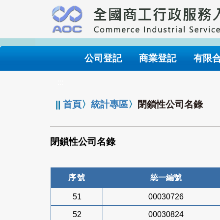
跳
到
主
要
內
公司登記
商業登記
有限
容
:::
||
首頁
〉
統計專區
〉
閉鎖性公司名錄
閉鎖性公司名錄
序號
統一編號
51
00030726
52
00030824