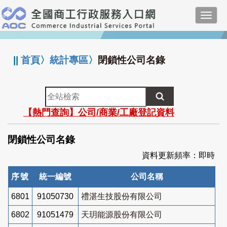
跳
Toggl
到
navig
主
:::
要
內
||
首頁
〉
統計專區
〉
閉鎖性公司名錄
容
全
站
【熱門查詢】公司/商業/工廠登記資料
檢
索
閉鎖性公司名錄
資料更新頻率：即時
序號
統一編號
公司名稱
6801
91050730
禮湛生技股份有限公司
6802
91051479
天玥能源股份有限公司