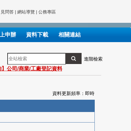
常見問答
|
網站導覽
|
公務專區
上申辦
資料下載
相關連結
全
進階檢索
站
】公司/商業/工廠登記資料
檢
索
資料更新頻率：即時