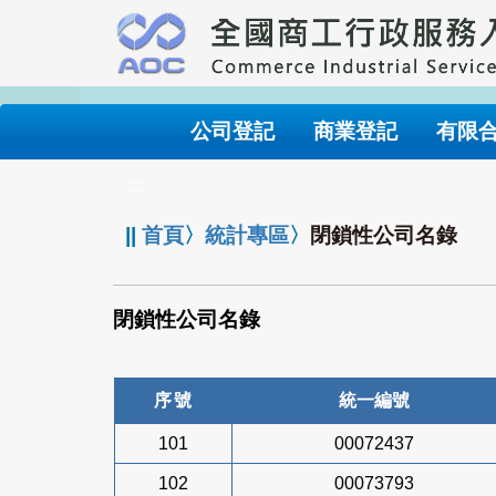
跳
到
主
要
內
公司登記
商業登記
有限
容
:::
||
首頁
〉
統計專區
〉
閉鎖性公司名錄
閉鎖性公司名錄
序號
統一編號
101
00072437
102
00073793