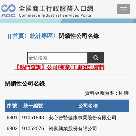
跳
Toggl
到
navig
主
:::
要
內
||
首頁
〉
統計專區
〉
閉鎖性公司名錄
容
全
站
【熱門查詢】公司/商業/工廠登記資料
檢
索
閉鎖性公司名錄
資料更新頻率：即時
序號
統一編號
公司名稱
6801
91051843
安心智醫健康事業股份有限公司
6802
91052076
昶豪興業股份有限公司