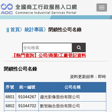
跳
Toggl
到
navig
主
:::
要
內
||
首頁
〉
統計專區
〉
閉鎖性公司名錄
容
全
站
【熱門查詢】公司/商業/工廠登記資料
檢
索
閉鎖性公司名錄
資料更新頻率：即時
序號
統一編號
公司名稱
6801
91044267
趨光影像股份有限公司
6802
91044702
數智融合股份有限公司